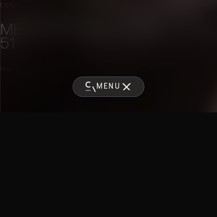
CONSTRUCCIÓN
·
SAN PEDRO GARZA GARCÍA
·
2021
METROPOLITAN CENTER
51
INICIO
/
PROYECTOS
/
METROPOLITAN CENTER 51
MENÚ
ÁREA
AÑO
TIPO
SEDE
ESTATUS
360 m2
2021
Construcción
San Pedro Garza García
Terminado