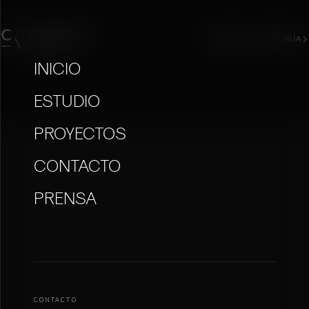
Saltar
al
AGENDA TU ASESORÍA
contenido
INICIO
ESTUDIO
PROYECTOS
CONTACTO
PRENSA
CONTACTO