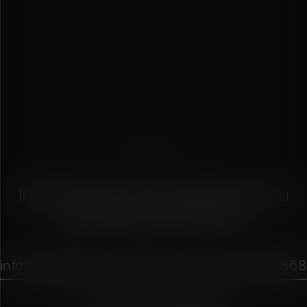
CONTACTO
◆
Iniciemos la conversación para tu
próximo gran proyecto.
informes@cibrianarquitectos.mx
222 569 5868