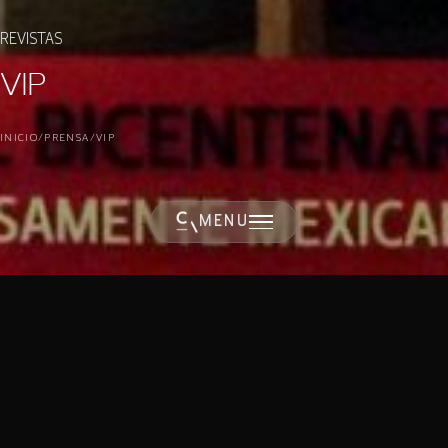
REVISTAS
VIP
INICIO
/
PRENSA
/
VIP
MENÚ
FECHA
CATEGORÍA
11 mayo 2010
Revistas
AUTOR
Cibrian Arquitectos